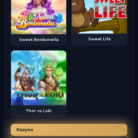
Sweet Life
Sweet Bonbonella
Thor vs Loki
Kasyno