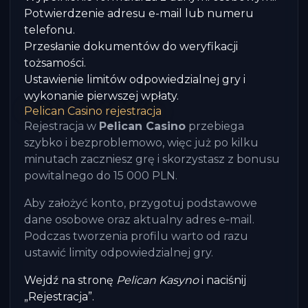
Potwierdzenie adresu e-mail lub numeru
telefonu.
Przesłanie dokumentów do weryfikacji
tożsamości.
Ustawienie limitów odpowiedzialnej gry i
wykonanie pierwszej wpłaty.
Pelican Casino rejestracja
Rejestracja w
Pelican Casino
przebiega
szybko i bezproblemowo, więc już po kilku
minutach zaczniesz grę i skorzystasz z bonusu
powitalnego do 15 000 PLN.
Aby założyć konto, przygotuj podstawowe
dane osobowe oraz aktualny adres e‑mail.
Podczas tworzenia profilu warto od razu
ustawić limity odpowiedzialnej gry.
Wejdź na stronę
Pelican Kasyno
i naciśnij
„Rejestracja”.