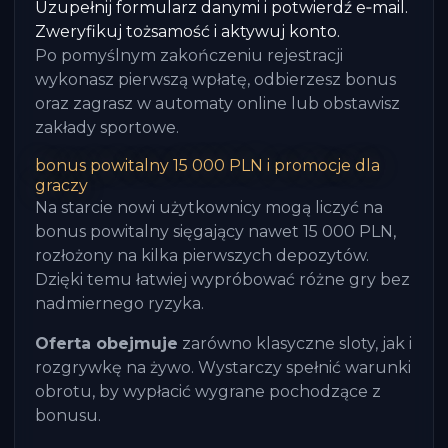
Uzupełnij formularz danymi i potwierdź e‑mail.
Zweryfikuj tożsamość i aktywuj konto.
Po pomyślnym zakończeniu rejestracji
wykonasz pierwszą wpłatę, odbierzesz bonus
oraz zagrasz w automaty online lub obstawisz
zakłady sportowe.
bonus powitalny 15 000 PLN i promocje dla
graczy
Na starcie nowi użytkownicy mogą liczyć na
bonus powitalny sięgający nawet 15 000 PLN,
rozłożony na kilka pierwszych depozytów.
Dzięki temu łatwiej wypróbować różne gry bez
nadmiernego ryzyka.
Oferta obejmuje
zarówno klasyczne sloty, jak i
rozgrywkę na żywo. Wystarczy spełnić warunki
obrotu, by wypłacić wygrane pochodzące z
bonusu.